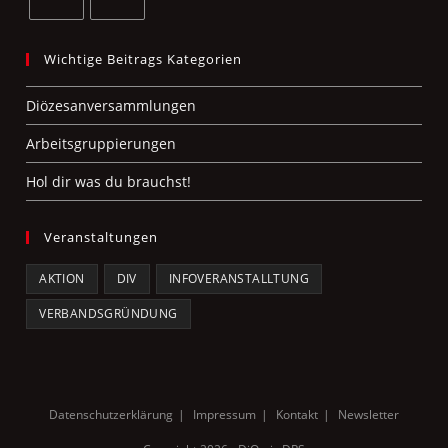
n
i
Opens
Opens
o
in
in
Wichtige Beitrags Kategorien
n
a
a
Diözesanversammlungen
new
new
tab
tab
Arbeitsgruppierungen
Hol dir was du brauchst!
Veranstaltungen
AKTION
DIV
INFOVERANSTALLTUNG
VERBANDSGRÜNDUNG
Datenschutzerklärung
Impressum
Kontakt
Newsletter