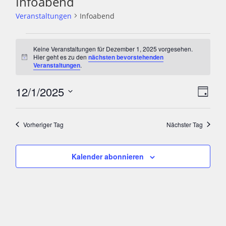
Infoabend
Veranstaltungen
Infoabend
Veranstaltungen
für
Keine Veranstaltungen für Dezember 1, 2025 vorgesehen.
Dezember
Hier geht es zu den
nächsten bevorstehenden
H
Veranstaltungen
.
1,
i
2025
n
w
12/1/2025
A
V
e
T
i
e
n
a
D
s
r
g
s
a
Vorheriger Tag
Nächster Tag
a
t
i
n
u
c
s
m
Kalender abonnieren
h
t
w
t
a
ä
e
l
h
n
t
l
u
-
e