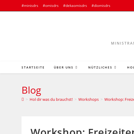
#minisdrs
#omisdrs
#dekaomisdrs
#diomisdrs
MINISTRA
STARTSEITE
ÜBER UNS
NÜTZLICHES
HO
Blog
>
Hol dir was du brauchst!
>
Workshops
>
Workshop: Freiz
Workshop: Freizeite