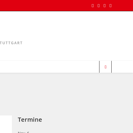
STUTTGART
Termine
Nov.
6